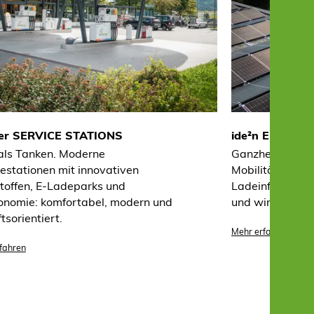
er SERVICE STATIONS
ide²n ENERGY
als Tanken. Moderne
Ganzheitliche K
estationen mit innovativen
Mobilität von Ph
stoffen, E-Ladeparks und
Ladeinfrastruktu
onomie: komfortabel, modern und
und wirtschaftli
tsorientiert.
Mehr erfahren
fahren