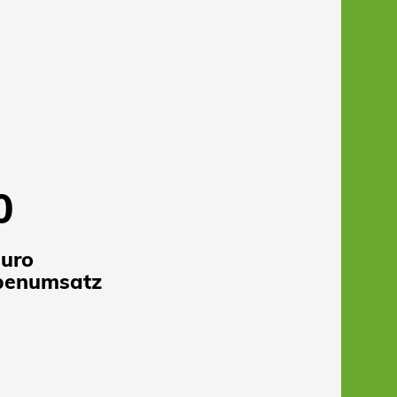
0
Euro
penumsatz