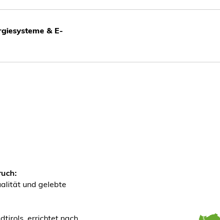
giesysteme & E-
ruch:
alität und gelebte
tirols, errichtet nach