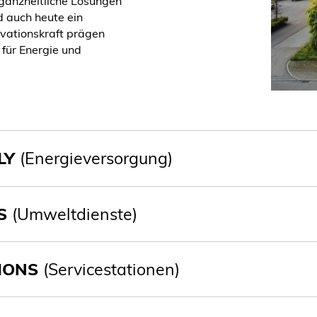
 ganzheitliche Lösungen
d auch heute ein
vationskraft prägen
für Energie und
LY
(Energieversorgung)
S
(Umweltdienste)
TIONS
(Servicestationen)