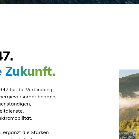
47.
 Zukunft.
947 für die Verbindung
Energieversorger begann,
genständigen,
eltdienste,
ktromobilität.
, ergänzt die Stärken